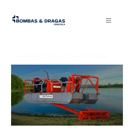
Sediment Slayer Pond Dredge