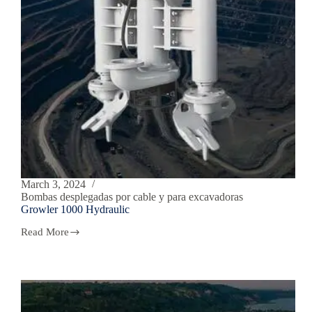
March 3, 2024
Bombas desplegadas por cable y para excavadoras
Growler 1000 Hydraulic
Read More
Growler
1000
Hydraulic