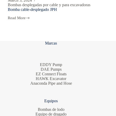
March 3, 2024
Bombas desplegadas por cable y para excavadoras
Bomba cable-desplegado JPH
Read More
Bomba
cable-
desplegado
JPH
Marcas
EDDY Pump
DAE Pumps
EZ Connect Floats
HAWK Excavator
Anaconda Pipe and Hose
Equipos
Bombas de lodo
Equipo de dragado